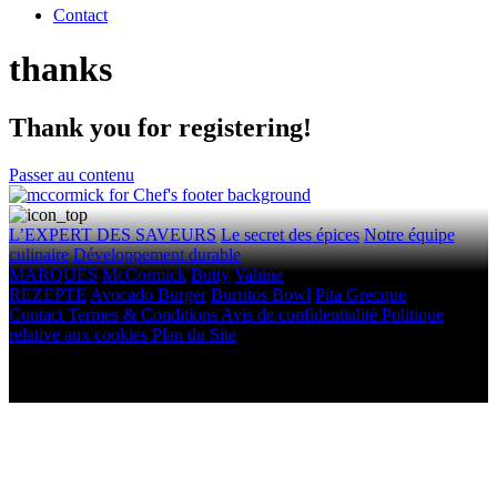
Contact
thanks
Thank you for registering!
Passer au contenu
L’EXPERT DES SAVEURS
Le secret des épices
Notre équipe
culinaire
Développement durable
MARQUES
McCormick
Butty
Vahine
REZEPTE
Avocado Burger
Burritos Bowl
Pita Grecque
Contact
Termes & Conditions
Avis de confidentialité
Politique
relative aux cookies
Plan du Site
Droits d'auteur © 2026 McCormick & Company, Inc. Tous droits
réservés.