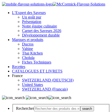
L’Expert des Saveurs
Un goût pur
Présentation
Notre équipe culinaire
Carnet des Saveurs 2026
Développement durable
Marques et produits
Ducros
Vahine
Thai Kitchen
Cholula
Fiches Techniques
Recettes
CATALOGUES ET LIVRETS
France
SWITZERLAND (DEUTSCH)
United States
SWITZERLAND (Français)
Rechercher