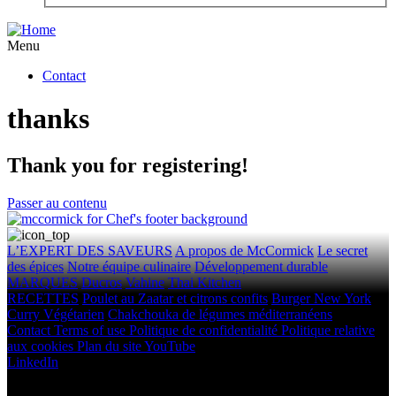
Menu
Contact
thanks
Thank you for registering!
Passer au contenu
L’EXPERT DES SAVEURS
A propos de McCormick
Le secret
des épices
Notre équipe culinaire
Développement durable
MARQUES
Ducros
Vahine
Thai Kitchen
RECETTES
Poulet au Zaatar et citrons confits
Burger New York
Curry Végétarien
Chakchouka de légumes méditerranéens
Contact
Terms of use
Politique de confidentialité
Politique relative
aux cookies
Plan du site
YouTube
LinkedIn
Droits d'auteur © 2026 McCormick & Company, Inc. Tous droits