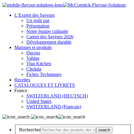
L’Expert des Saveurs
Un goût pur
Présentation
Notre équipe culinaire
Carnet des Saveurs 2026
Développement durable
Marques et produits
Ducros
Vahine
Thai Kitchen
Cholula
Fiches Techniques
Recettes
CATALOGUES ET LIVRETS
France
SWITZERLAND (DEUTSCH)
United States
SWITZERLAND (Français)
Rechercher