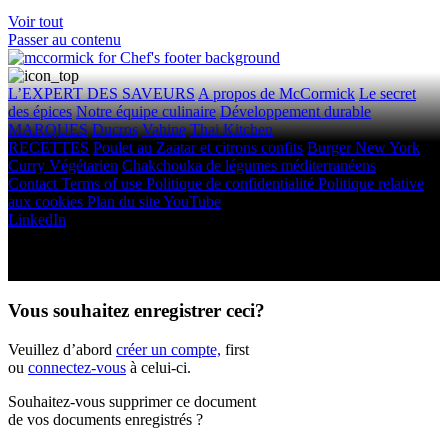
Voir tout
Passer au contenu
L’EXPERT DES SAVEURS
A propos de McCormick
Le secret
des épices
Notre équipe culinaire
Développement durable
MARQUES
Ducros
Vahine
Thai Kitchen
RECETTES
Poulet au Zaatar et citrons confits
Burger New York
Curry Végétarien
Chakchouka de légumes méditerranéens
Contact
Terms of use
Politique de confidentialité
Politique relative
aux cookies
Plan du site
YouTube
LinkedIn
Droits d'auteur © 2026 McCormick & Company, Inc. Tous droits
réservés.
Vous souhaitez enregistrer ceci?
Veuillez d’abord
créer un compte,
first
ou
connectez-vous
à celui-ci.
Souhaitez-vous supprimer ce document
de vos documents enregistrés ?