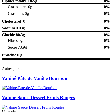
Lipides totaux
1365g
0%
Gras saturés 0g
0%
Gras trans 0g
0%
Cholestérol
0
0%
Sodium
0.03g
0%
Glucide
80.3g
0%
Fibres 0g
0%
Sucre 73.9g
0%
Protéine
0 g
Autres produits
Vahiné Pâte de Vanille Bourbon
Vahiné Sauce Dessert Fruits Rouges
Mots-clés