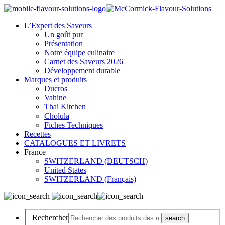
L’Expert des Saveurs
Un goût pur
Présentation
Notre équipe culinaire
Carnet des Saveurs 2026
Développement durable
Marques et produits
Ducros
Vahine
Thai Kitchen
Cholula
Fiches Techniques
Recettes
CATALOGUES ET LIVRETS
France
SWITZERLAND (DEUTSCH)
United States
SWITZERLAND (Français)
Rechercher