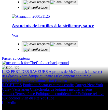
Enregistrer
Enregistré
Partager
Arancinis de lentilles à la sicilienne, sauce
Voir
Enregistrer
Enregistré
Partager
Passer au contenu
L’EXPERT DES SAVEURS
A propos de McCormick
Le secret
des épices
Notre équipe culinaire
Développement durable
MARQUES
Ducros
Vahine
Thai Kitchen
RECETTES
Poulet au Zaatar et citrons confits
Burger New York
Curry Végétarien
Chakchouka de légumes méditerranéens
Contact
Terms of use
Politique de confidentialité
Politique relative
aux cookies
Plan du site
YouTube
LinkedIn