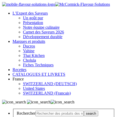
L’Expert des Saveurs
Un goût pur
Présentation
Notre équipe culinaire
Carnet des Saveurs 2026
Développement durable
Marques et produits
Ducros
Vahine
Thai Kitchen
Cholula
Fiches Techniques
Recettes
CATALOGUES ET LIVRETS
France
SWITZERLAND (DEUTSCH)
United States
SWITZERLAND (Français)
Rechercher