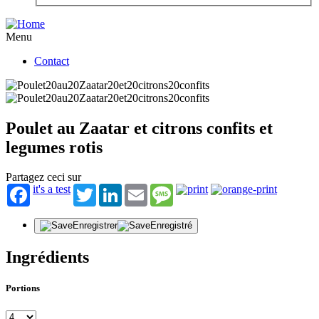
Menu
Contact
Poulet au Zaatar et citrons confits et
legumes rotis
Partagez ceci sur
it's a test
Twitter
LinkedIn
Email
Message
Enregistrer
Enregistré
Ingrédients
Portions