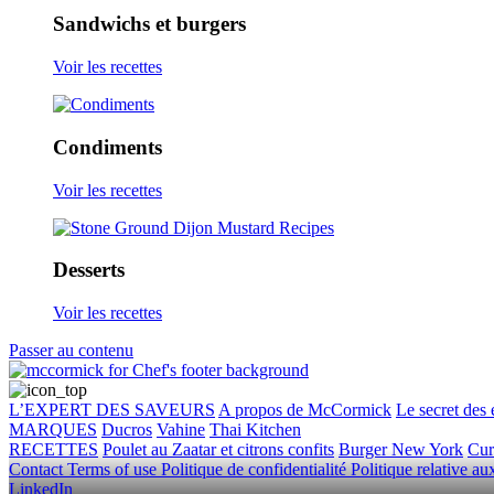
Sandwichs et burgers
Voir les recettes
Condiments
Voir les recettes
Desserts
Voir les recettes
Passer au contenu
L’EXPERT DES SAVEURS
A propos de McCormick
Le secret des 
MARQUES
Ducros
Vahine
Thai Kitchen
RECETTES
Poulet au Zaatar et citrons confits
Burger New York
Cur
Contact
Terms of use
Politique de confidentialité
Politique relative a
LinkedIn