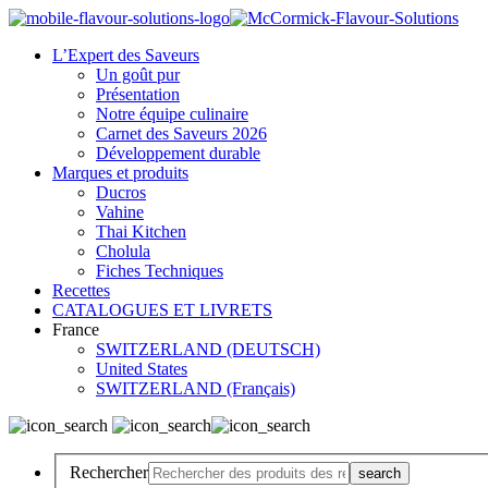
L’Expert des Saveurs
Un goût pur
Présentation
Notre équipe culinaire
Carnet des Saveurs 2026
Développement durable
Marques et produits
Ducros
Vahine
Thai Kitchen
Cholula
Fiches Techniques
Recettes
CATALOGUES ET LIVRETS
France
SWITZERLAND (DEUTSCH)
United States
SWITZERLAND (Français)
Rechercher