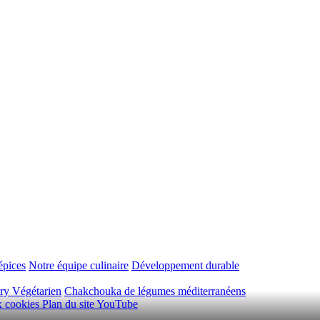
épices
Notre équipe culinaire
Développement durable
ry Végétarien
Chakchouka de légumes méditerranéens
ux cookies
Plan du site
YouTube