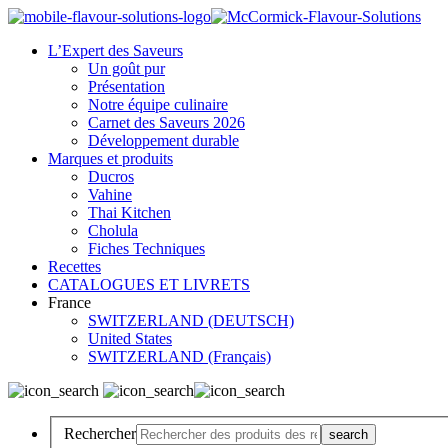
L’Expert des Saveurs
Un goût pur
Présentation
Notre équipe culinaire
Carnet des Saveurs 2026
Développement durable
Marques et produits
Ducros
Vahine
Thai Kitchen
Cholula
Fiches Techniques
Recettes
CATALOGUES ET LIVRETS
France
SWITZERLAND (DEUTSCH)
United States
SWITZERLAND (Français)
Rechercher