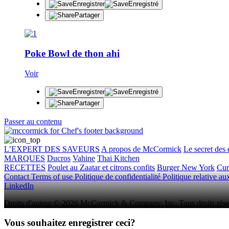
Enregistrer
Enregistré
Partager
Poke Bowl de thon ahi
Voir
Enregistrer
Enregistré
Partager
Passer au contenu
L’EXPERT DES SAVEURS
A propos de McCormick
Le secret des 
MARQUES
Ducros
Vahine
Thai Kitchen
RECETTES
Poulet au Zaatar et citrons confits
Burger New York
Cur
Contact
Terms of use
Politique de confidentialité
Politique relative a
LinkedIn
Droits d'auteur © 2026 McCormick & Company, Inc. Tous droits rése
Vous souhaitez enregistrer ceci?