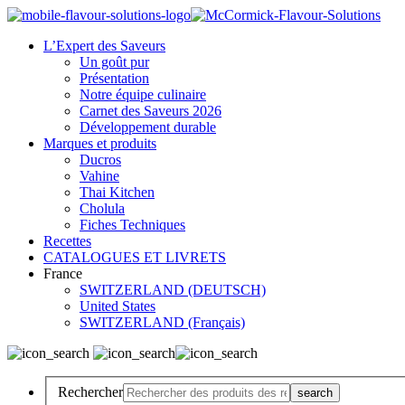
L’Expert des Saveurs
Un goût pur
Présentation
Notre équipe culinaire
Carnet des Saveurs 2026
Développement durable
Marques et produits
Ducros
Vahine
Thai Kitchen
Cholula
Fiches Techniques
Recettes
CATALOGUES ET LIVRETS
France
SWITZERLAND (DEUTSCH)
United States
SWITZERLAND (Français)
Rechercher