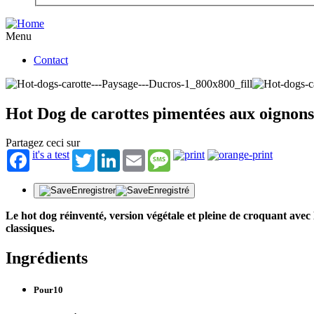
Menu
Contact
Hot Dog de carottes pimentées aux oignons 
Partagez ceci sur
it's a test
Twitter
LinkedIn
Email
Message
Enregistrer
Enregistré
Le hot dog réinventé, version végétale et pleine de croquant avec 
classiques.
Ingrédients
Pour10