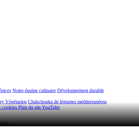
épices
Notre équipe culinaire
Développement durable
ry Végétarien
Chakchouka de légumes méditerranéens
ux cookies
Plan du site
YouTube
rvés.