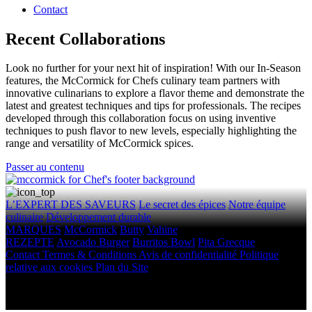
Contact
Recent Collaborations
Look no further for your next hit of inspiration! With our In-Season
features, the McCormick for Chefs culinary team partners with
innovative culinarians to explore a flavor theme and demonstrate the
latest and greatest techniques and tips for professionals. The recipes
developed through this collaboration focus on using inventive
techniques to push flavor to new levels, especially highlighting the
range and versatility of McCormick spices.
Passer au contenu
L’EXPERT DES SAVEURS
Le secret des épices
Notre équipe
culinaire
Développement durable
MARQUES
McCormick
Butty
Vahine
REZEPTE
Avocado Burger
Burritos Bowl
Pita Grecque
Contact
Termes & Conditions
Avis de confidentialité
Politique
relative aux cookies
Plan du Site
Droits d'auteur © 2026 McCormick & Company, Inc. Tous droits
réservés.