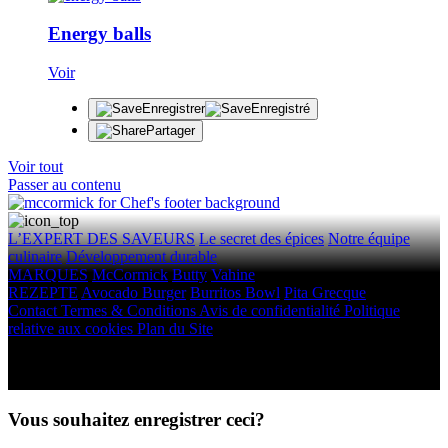
Energy balls
Voir
Enregistrer
Enregistré
Partager
Voir tout
Passer au contenu
L’EXPERT DES SAVEURS
Le secret des épices
Notre équipe
culinaire
Développement durable
MARQUES
McCormick
Butty
Vahine
REZEPTE
Avocado Burger
Burritos Bowl
Pita Grecque
Contact
Termes & Conditions
Avis de confidentialité
Politique
relative aux cookies
Plan du Site
Droits d'auteur © 2026 McCormick & Company, Inc. Tous droits
réservés.
Vous souhaitez enregistrer ceci?