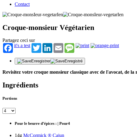
Contact
Croque-monsieur Végétarien
Partagez ceci sur
it's a test
Twitter
LinkedIn
Email
Message
Enregistrer
Enregistré
Revisitez votre croque monsieur classique avec de l'avocat, de l
Ingrédients
Portions
Pour le beurre d’épices : | Pour4
14g
McCormick ® Cajun