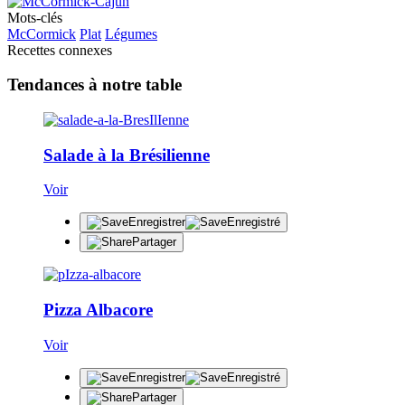
Mots-clés
McCormick
Plat
Légumes
Recettes connexes
Tendances à notre table
Salade à la Brésilienne
Voir
Enregistrer
Enregistré
Partager
Pizza Albacore
Voir
Enregistrer
Enregistré
Partager