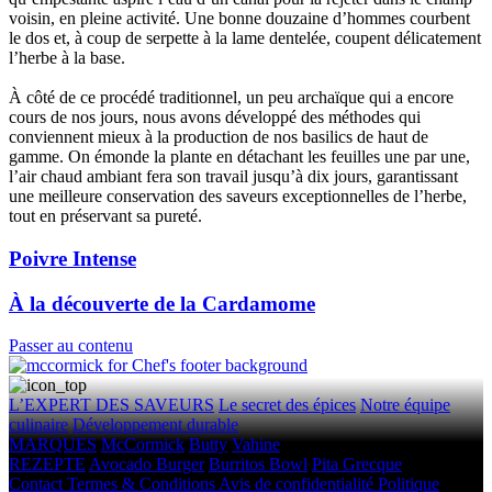
voisin, en pleine activité. Une bonne douzaine d’hommes courbent
le dos et, à coup de serpette à la lame dentelée, coupent délicatement
l’herbe à la base.
À côté de ce procédé traditionnel, un peu archaïque qui a encore
cours de nos jours, nous avons développé des méthodes qui
conviennent mieux à la production de nos basilics de haut de
gamme. On émonde la plante en détachant les feuilles une par une,
l’air chaud ambiant fera son travail jusqu’à dix jours, garantissant
une meilleure conservation des saveurs exceptionnelles de l’herbe,
tout en préservant sa pureté.
Poivre Intense
À la découverte de la Cardamome
Passer au contenu
L’EXPERT DES SAVEURS
Le secret des épices
Notre équipe
culinaire
Développement durable
MARQUES
McCormick
Butty
Vahine
REZEPTE
Avocado Burger
Burritos Bowl
Pita Grecque
Contact
Termes & Conditions
Avis de confidentialité
Politique