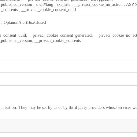
t_published_version
,
shell#lang
,
sxa_site
,
__privaci_cookie_no_action
,
ASP.N
e_consents
,
__privaci_cookie_consent_uuid
t
,
OptanonAlertBoxClosed
e_consent_uuid, __privaci_cookie_consent_generated, __privaci_cookie_no_act
t_published_version, __privaci_cookie_consents
nalisation. They may be set by us or by third party providers whose services 