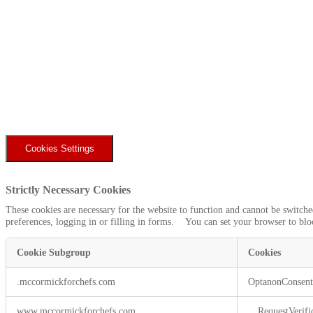
Cookies Settings
Strictly Necessary Cookies
These cookies are necessary for the website to function and cannot be switche
preferences, logging in or filling in forms. You can set your browser to block
Cookie Subgroup
Cookies
Strictly
.mccormickforchefs.com
OptanonConsen
Necessary
Cookies
www.mccormickforchefs.com
__RequestVerif