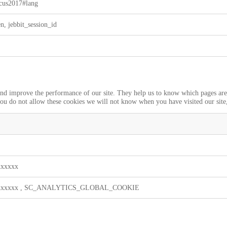
cus2017#lang
n, jebbit_session_id
 and improve the performance of our site. They help us to know which pages ar
you do not allow these cookies we will not know when you have visited our site,
xxxxxx
xxxxxx
,
SC_ANALYTICS_GLOBAL_COOKIE