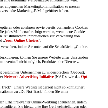
n eine bestimmte Werbeanzeige eingeblendet wird.
erer allgemeinen Marketingkommunikation zu messen –
ns versandte Marketing-E-Mail geöffnet haben.
eptieren oder ablehnen sowie bereits vorhandene Cookies
 Sie jedes Mal benachrichtigt werden, wenn neue Cookies
n. Ausführlichere Informationen zur Verwaltung von
nd „
Your Online Choices
“.
 verwalten, indem Sie unten auf die Schaltfläche „Cookie-
 deaktivieren, können Sie unsere Website unter Umständen
nn eventuell nicht möglich, Produkte oder Dienste zu
ng bestimmter Unternehmen zu widersprechen (Opt-out),
der
Network Advertising Initiative
(NAI) sowie das
Opt-
ack“. Unsere Website ist derzeit nicht so konfiguriert,
rmationen zu „Do Not Track“ finden Sie unter
den Erhalt relevanter Online-Werbung abzulehnen, indem
nsultieren Sie hierzu bitte Ihre Geräteeinstellungen oder