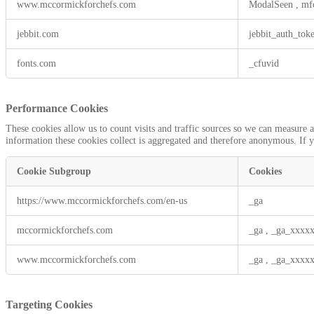
www.mccormickforchefs.com
ModalSeen
,
mf
Cookies
jebbit.com
jebbit_auth_toke
fonts.com
_cfuvid
Performance Cookies
These cookies allow us to count visits and traffic sources so we can measure
information these cookies collect is aggregated and therefore anonymous. If 
Cookie Subgroup
Cookies
Performance
https://www.mccormickforchefs.com/en-us
_ga
Cookies
mccormickforchefs.com
_ga
,
_ga_xxxx
www.mccormickforchefs.com
_ga
,
_ga_xxxx
Targeting Cookies