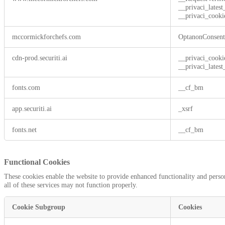
__privaci_lates
__privaci_cooki
mccormickforchefs.com
OptanonConsen
cdn-prod.securiti.ai
__privaci_cooki
__privaci_lates
fonts.com
__cf_bm
app.securiti.ai
_xsrf
fonts.net
__cf_bm
Functional Cookies
These cookies enable the website to provide enhanced functionality and perso
all of these services may not function properly.
Cookie Subgroup
Cookies
Functional