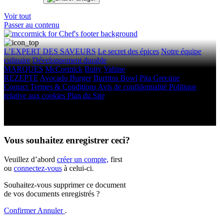
Voir tout
Passer au contenu
L’EXPERT DES SAVEURS
Le secret des épices
Notre équipe
culinaire
Développement durable
MARQUES
McCormick
Butty
Vahine
REZEPTE
Avocado Burger
Burritos Bowl
Pita Grecque
Contact
Termes & Conditions
Avis de confidentialité
Politique
relative aux cookies
Plan du Site
Droits d'auteur © 2026 McCormick & Company, Inc. Tous droits
réservés.
Vous souhaitez enregistrer ceci?
Veuillez d’abord
créer un compte,
first
ou
connectez-vous
à celui-ci.
Souhaitez-vous supprimer ce document
de vos documents enregistrés ?
Confirmer
Annuler
.