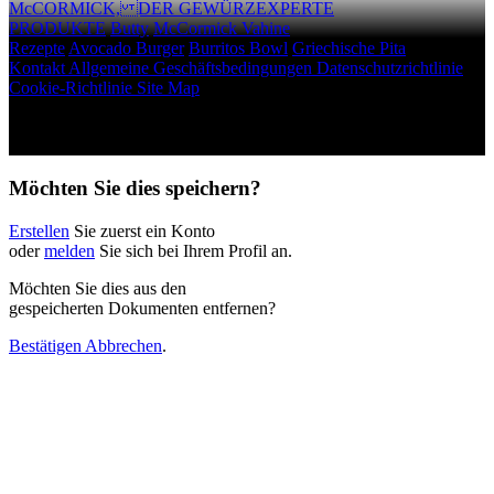
McCORMICK, DER GEWÜRZEXPERTE
PRODUKTE
Butty
McCormick
Vahine
Rezepte
Avocado Burger
Burritos Bowl
Griechische Pita
Kontakt
Allgemeine Geschäftsbedingungen
Datenschutzrichtlinie
Cookie-Richtlinie
Site Map
Auteursrechten © 2026 McCormick & Company, Inc. Alle rechten
voorbehouden.
Möchten Sie dies speichern?
Erstellen
Sie zuerst ein Konto
oder
melden
Sie sich bei Ihrem Profil an.
Möchten Sie dies aus den
gespeicherten Dokumenten entfernen?
Bestätigen
Abbrechen
.