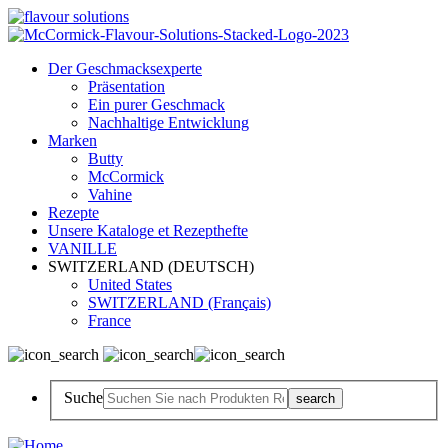
Der Geschmacksexperte
Präsentation
Ein purer Geschmack
Nachhaltige Entwicklung
Marken
Butty
McCormick
Vahine
Rezepte
Unsere Kataloge et Rezepthefte
VANILLE
SWITZERLAND (DEUTSCH)
United States
SWITZERLAND (Français)
France
Suche