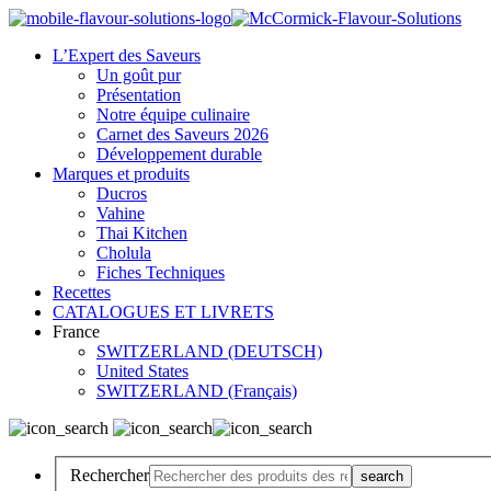
L’Expert des Saveurs
Un goût pur
Présentation
Notre équipe culinaire
Carnet des Saveurs 2026
Développement durable
Marques et produits
Ducros
Vahine
Thai Kitchen
Cholula
Fiches Techniques
Recettes
CATALOGUES ET LIVRETS
France
SWITZERLAND (DEUTSCH)
United States
SWITZERLAND (Français)
Rechercher