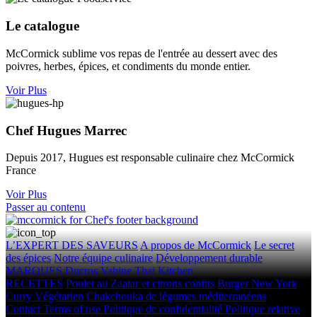
Le catalogue
McCormick sublime vos repas de l'entrée au dessert avec des
poivres, herbes, épices, et condiments du monde entier.
Voir Plus
Chef Hugues Marrec​
Depuis 2017, Hugues est responsable culinaire chez McCormick
France
Voir Plus
Passer au contenu
L’EXPERT DES SAVEURS
A propos de McCormick
Le secret
des épices
Notre équipe culinaire
Développement durable
MARQUES
Ducros
Vahine
Thai Kitchen
RECETTES
Poulet au Zaatar et citrons confits
Burger New York
Curry Végétarien
Chakchouka de légumes méditerranéens
Contact
Terms of use
Politique de confidentialité
Politique relative