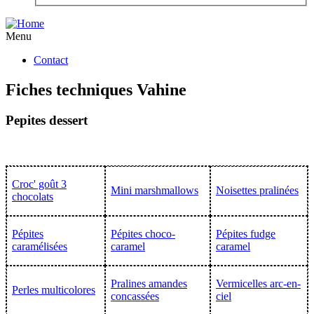
Menu
Contact
Fiches techniques Vahine
Pepites dessert
Croc' goût 3
Mini marshmallows
Noisettes pralinées
chocolats
Pépites
Pépites choco-
Pépites fudge
caramélisées
caramel
caramel
Pralines amandes
Vermicelles arc-en-
Perles multicolores
concassées
ciel