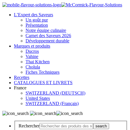
L’Expert des Saveurs
Un goût pur
Présentation
Notre équipe culinaire
Carnet des Saveurs 2026
Développement durable
Marques et produits
Ducros
Vahine
Thai Kitchen
Cholula
Fiches Techniques
Recettes
CATALOGUES ET LIVRETS
France
SWITZERLAND (DEUTSCH)
United States
SWITZERLAND (Français)
Rechercher