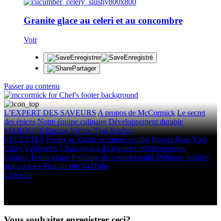
Granite glace au celeri et au concombre
Voir
Enregistrer
Enregistré
Partager
Passer au contenu
L’EXPERT DES SAVEURS
A propos de McCormick
Le secret
des épices
Notre équipe culinaire
Développement durable
MARQUES
Ducros
Vahine
Thai Kitchen
RECETTES
Poulet au Zaatar et citrons confits
Burger New York
Curry Végétarien
Chakchouka de légumes méditerranéens
Contact
Terms of use
Politique de confidentialité
Politique relative
aux cookies
Plan du site
YouTube
LinkedIn
Droits d'auteur © 2026 McCormick & Company, Inc. Tous droits
réservés.
Vous souhaitez enregistrer ceci?