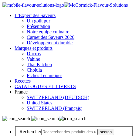
L’Expert des Saveurs
Un goût pur
Présentation
Notre équipe culinaire
Carnet des Saveurs 2026
Développement durable
Marques et produits
Ducros
Vahine
Thai Kitchen
Cholula
Fiches Techniques
Recettes
CATALOGUES ET LIVRETS
France
SWITZERLAND (DEUTSCH)
United States
SWITZERLAND (Français)
Rechercher