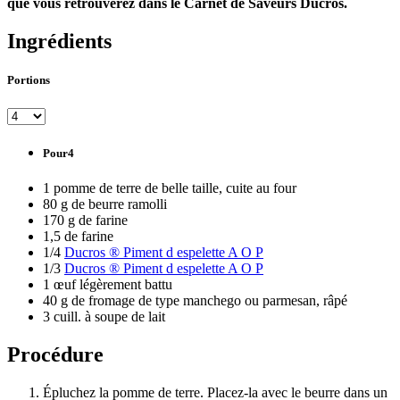
que vous retrouverez dans le Carnet de Saveurs Ducros.
Ingrédients
Portions
Pour4
1 pomme de terre de belle taille, cuite au four
80 g de beurre ramolli
170 g de farine
1,5 de farine
1/4
Ducros ® Piment d espelette A O P
1/3
Ducros ® Piment d espelette A O P
1 œuf légèrement battu
40 g de fromage de type manchego ou parmesan, râpé
3 cuill. à soupe de lait
Procédure
Épluchez la pomme de terre. Placez-la avec le beurre dans un