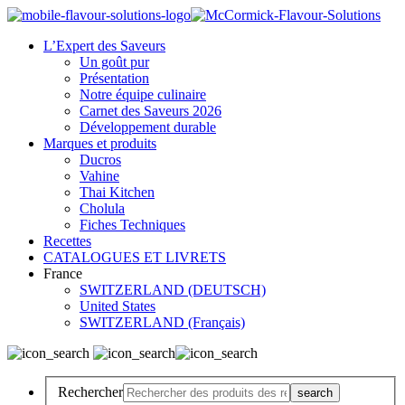
L’Expert des Saveurs
Un goût pur
Présentation
Notre équipe culinaire
Carnet des Saveurs 2026
Développement durable
Marques et produits
Ducros
Vahine
Thai Kitchen
Cholula
Fiches Techniques
Recettes
CATALOGUES ET LIVRETS
France
SWITZERLAND (DEUTSCH)
United States
SWITZERLAND (Français)
Rechercher