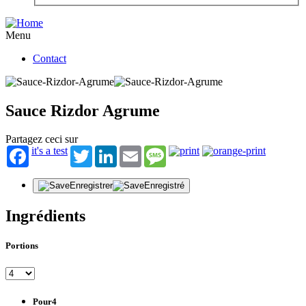
Menu
Contact
Sauce Rizdor Agrume
Partagez ceci sur
it's a test
Twitter
LinkedIn
Email
Message
Enregistrer
Enregistré
Ingrédients
Portions
Pour4