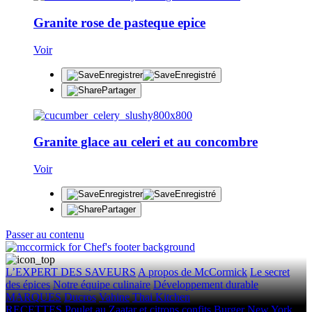
Granite rose de pasteque epice
Voir
Enregistrer
Enregistré
Partager
Granite glace au celeri et au concombre
Voir
Enregistrer
Enregistré
Partager
Passer au contenu
L’EXPERT DES SAVEURS
A propos de McCormick
Le secret
des épices
Notre équipe culinaire
Développement durable
MARQUES
Ducros
Vahine
Thai Kitchen
RECETTES
Poulet au Zaatar et citrons confits
Burger New York