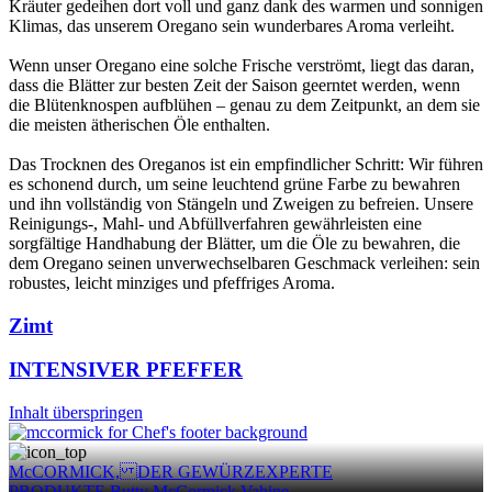
Kräuter gedeihen dort voll und ganz dank des warmen und sonnigen
Klimas, das unserem Oregano sein wunderbares Aroma verleiht.
Wenn unser Oregano eine solche Frische verströmt, liegt das daran,
dass die Blätter zur besten Zeit der Saison geerntet werden, wenn
die Blütenknospen aufblühen – genau zu dem Zeitpunkt, an dem sie
die meisten ätherischen Öle enthalten.
Das Trocknen des Oreganos ist ein empfindlicher Schritt: Wir führen
es schonend durch, um seine leuchtend grüne Farbe zu bewahren
und ihn vollständig von Stängeln und Zweigen zu befreien. Unsere
Reinigungs-, Mahl- und Abfüllverfahren gewährleisten eine
sorgfältige Handhabung der Blätter, um die Öle zu bewahren, die
dem Oregano seinen unverwechselbaren Geschmack verleihen: sein
robustes, leicht minziges und pfeffriges Aroma.
Zimt
INTENSIVER PFEFFER
Inhalt überspringen
McCORMICK, DER GEWÜRZEXPERTE
PRODUKTE
Butty
McCormick
Vahine