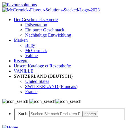
Der Geschmacksexperte
Präsentation
Ein purer Geschmack
Nachhaltige Entwicklung
Marken
Butty
McCormick
Vahine
Rezepte
Unsere Kataloge et Rezepthefte
VANILLE
SWITZERLAND (DEUTSCH)
United States
SWITZERLAND (Français)
France
Suche