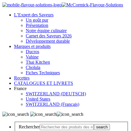
L’Expert des Saveurs
Un goût pur
Présentation
Notre équipe culinaire
Carnet des Saveurs 2026
Développement durable
Marques et produits
Ducros
Vahine
Thai Kitchen
Cholula
Fiches Techniques
Recettes
CATALOGUES ET LIVRETS
France
SWITZERLAND (DEUTSCH)
United States
SWITZERLAND (Français)
Rechercher