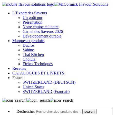
L’Expert des Saveurs
Un goût pur
Présentation
Notre équipe culinaire
Carnet des Saveurs 2026
Développement durable
Marques et produits
Ducros
Vahine
Thai Kitchen
Cholula
Fiches Techniques
Recettes
CATALOGUES ET LIVRETS
France
SWITZERLAND (DEUTSCH)
United States
SWITZERLAND (Français)
Rechercher