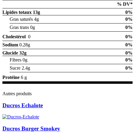
% DV*
Lipides totaux
13g
0%
Gras saturés 4g
0%
Gras trans 0g
0%
Cholestérol
0
0%
Sodium
0.28g
0%
Glucide
32g
0%
Fibres 0g
0%
Sucre 2.4g
0%
Protéine
6 g
Autres produits
Ducros Echalote
Ducros Burger Smokey