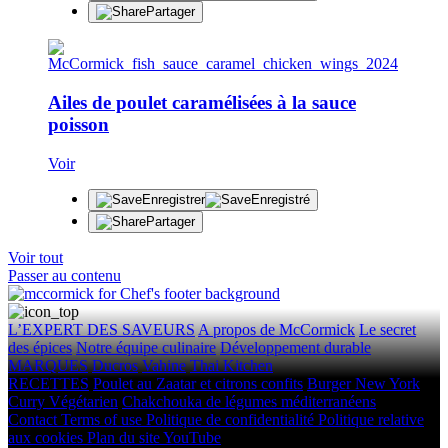
Partager
Ailes de poulet caramélisées à la sauce
poisson
Voir
Enregistrer
Enregistré
Partager
Voir tout
Passer au contenu
L’EXPERT DES SAVEURS
A propos de McCormick
Le secret
des épices
Notre équipe culinaire
Développement durable
MARQUES
Ducros
Vahine
Thai Kitchen
RECETTES
Poulet au Zaatar et citrons confits
Burger New York
Curry Végétarien
Chakchouka de légumes méditerranéens
Contact
Terms of use
Politique de confidentialité
Politique relative
aux cookies
Plan du site
YouTube