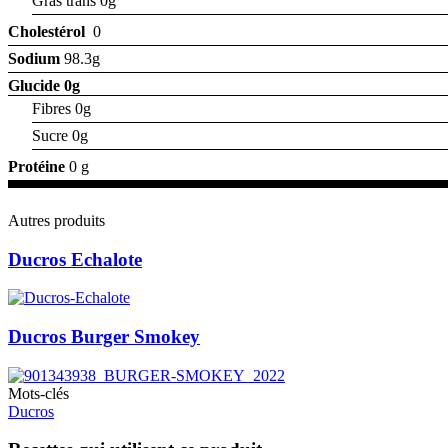
Gras trans 0g
Cholestérol
0
Sodium
98.3g
Glucide
0g
Fibres 0g
Sucre 0g
Protéine
0 g
Autres produits
Ducros Echalote
Ducros Burger Smokey
Mots-clés
Ducros