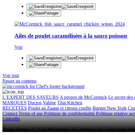
Enregistrer
Enregistré
Partager
Ailes de poulet caramélisées à la sauce poisson
Voir
Enregistrer
Enregistré
Partager
Voir tout
Passer au contenu
L’EXPERT DES SAVEURS
A propos de McCormick
Le secret des 
MARQUES
Ducros
Vahine
Thai Kitchen
RECETTES
Poulet au Zaatar et citrons confits
Burger New York
Cur
Contact
Terms of use
Politique de confidentialité
Politique relative a
LinkedIn
Droits d'auteur © 2026 McCormick & Company, Inc. Tous droits rése