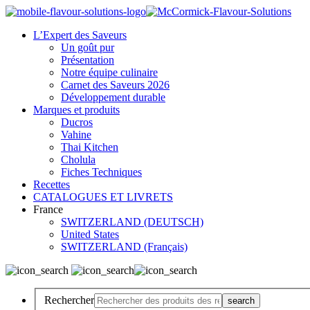
L’Expert des Saveurs
Un goût pur
Présentation
Notre équipe culinaire
Carnet des Saveurs 2026
Développement durable
Marques et produits
Ducros
Vahine
Thai Kitchen
Cholula
Fiches Techniques
Recettes
CATALOGUES ET LIVRETS
France
SWITZERLAND (DEUTSCH)
United States
SWITZERLAND (Français)
Rechercher