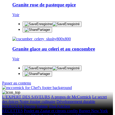
Granite rose de pasteque epice
Voir
Enregistrer
Enregistré
Partager
Granite glace au celeri et au concombre
Voir
Enregistrer
Enregistré
Partager
Passer au contenu
L’EXPERT DES SAVEURS
A propos de McCormick
Le secret
des épices
Notre équipe culinaire
Développement durable
MARQUES
Ducros
Vahine
Thai Kitchen
RECETTES
Poulet au Zaatar et citrons confits
Burger New York