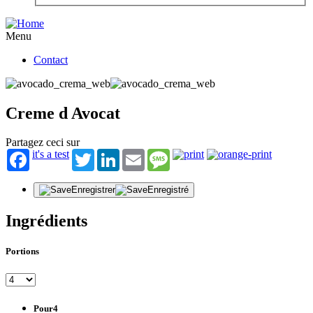
Menu
Contact
Creme d Avocat
Partagez ceci sur
it's a test
Twitter
LinkedIn
Email
Message
Enregistrer
Enregistré
Ingrédients
Portions
Pour4