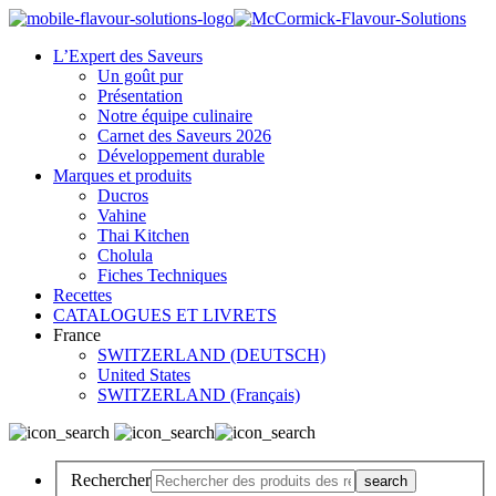
L’Expert des Saveurs
Un goût pur
Présentation
Notre équipe culinaire
Carnet des Saveurs 2026
Développement durable
Marques et produits
Ducros
Vahine
Thai Kitchen
Cholula
Fiches Techniques
Recettes
CATALOGUES ET LIVRETS
France
SWITZERLAND (DEUTSCH)
United States
SWITZERLAND (Français)
Rechercher