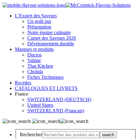
L’Expert des Saveurs
Un goût pur
Présentation
Notre équipe culinaire
Carnet des Saveurs 2026
Développement durable
Marques et produits
Ducros
Vahine
Thai Kitchen
Cholula
Fiches Techniques
Recettes
CATALOGUES ET LIVRETS
France
SWITZERLAND (DEUTSCH)
United States
SWITZERLAND (Français)
Rechercher