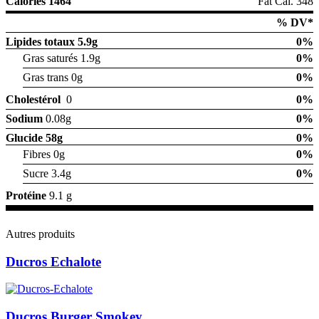
Calories 1464
Fat Cal. 348
% DV*
Lipides totaux
5.9g
0%
Gras saturés 1.9g
0%
Gras trans 0g
0%
Cholestérol
0
0%
Sodium
0.08g
0%
Glucide
58g
0%
Fibres 0g
0%
Sucre 3.4g
0%
Protéine
9.1 g
Autres produits
Ducros Echalote
Ducros Burger Smokey