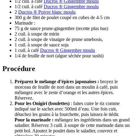
1/2 cuil. à café
Ducros ® Gingembre moulu
1/2 cuil. à café
Ducros ® Gingembre moulu
2
Ducros ® Poivre blanc moulu
300 g de filet de poulet coupé en cubes de 4-5 cm
Marinade :
75 g de sauce prune-gingembre (recette plus bas)
2 cuil. à soupe de mirin
2 cuil. à soupe de vinaigre de prune umebosis,
1 cuil. à soupe de sauce soja
1 cuil. à café
Ducros ® Gingembre moulu
1/4 de feuille de nori (algue séchée pour sushi)
Procédure
Préparez le mélange d’épices japonaises :
broyez le
morceau de feuille de nori dans un moulin à café, puis
mélangez avec le zeste d’orange et les autres épices.
Réservez.
Pour les Onigiri (boulettes)
: faites cuire le riz comme
indiqué sur le sachet avec 500ml d’eau. Une fois cuit,
détachez les grains à la fourchette, puis laissez-le tiédir.
Pour la marinade :
mélangez les ingrédients dans un grand
saladier. Réservez 3 cuill. à soupe de cette marinade dans un
petit bol. Ajoutez le poulet dans le saladier, couvrez et