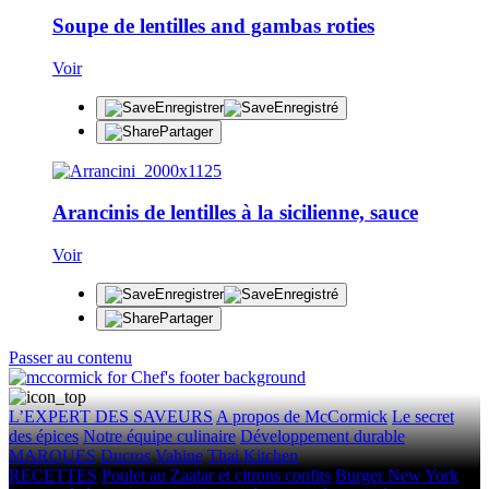
Soupe de lentilles and gambas roties
Voir
Enregistrer
Enregistré
Partager
Arancinis de lentilles à la sicilienne, sauce
Voir
Enregistrer
Enregistré
Partager
Passer au contenu
L’EXPERT DES SAVEURS
A propos de McCormick
Le secret
des épices
Notre équipe culinaire
Développement durable
MARQUES
Ducros
Vahine
Thai Kitchen
RECETTES
Poulet au Zaatar et citrons confits
Burger New York