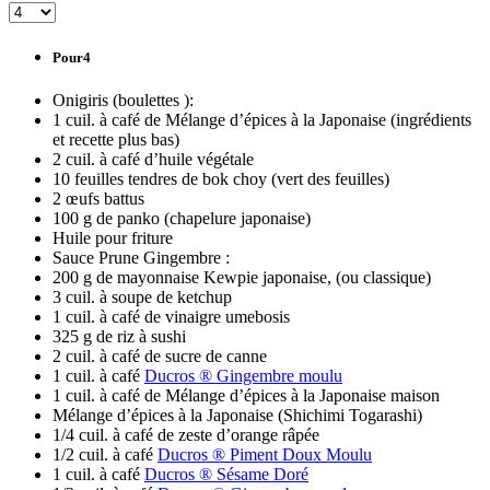
Pour4
Onigiris (boulettes ):
1 cuil. à café de Mélange d’épices à la Japonaise (ingrédients
et recette plus bas)
2 cuil. à café d’huile végétale
10 feuilles tendres de bok choy (vert des feuilles)
2 œufs battus
100 g de panko (chapelure japonaise)
Huile pour friture
Sauce Prune Gingembre :
200 g de mayonnaise Kewpie japonaise, (ou classique)
3 cuil. à soupe de ketchup
1 cuil. à café de vinaigre umebosis
325 g de riz à sushi
2 cuil. à café de sucre de canne
1 cuil. à café
Ducros ® Gingembre moulu
1 cuil. à café de Mélange d’épices à la Japonaise maison
Mélange d’épices à la Japonaise (Shichimi Togarashi)
1/4 cuil. à café de zeste d’orange râpée
1/2 cuil. à café
Ducros ® Piment Doux Moulu
1 cuil. à café
Ducros ® Sésame Doré