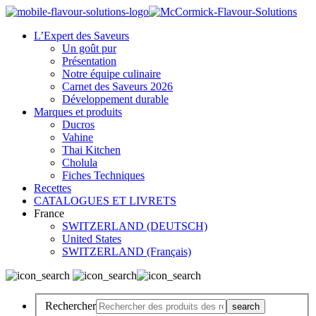
L’Expert des Saveurs
Un goût pur
Présentation
Notre équipe culinaire
Carnet des Saveurs 2026
Développement durable
Marques et produits
Ducros
Vahine
Thai Kitchen
Cholula
Fiches Techniques
Recettes
CATALOGUES ET LIVRETS
France
SWITZERLAND (DEUTSCH)
United States
SWITZERLAND (Français)
Rechercher