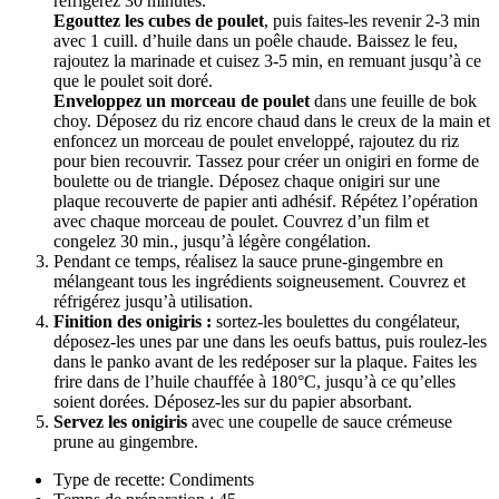
réfrigérez 30 minutes.
Egouttez les cubes de poulet
, puis faites-les revenir 2-3 min
avec 1 cuill. d’huile dans un poêle chaude. Baissez le feu,
rajoutez la marinade et cuisez 3-5 min, en remuant jusqu’à ce
que le poulet soit doré.
Enveloppez un morceau de poulet
dans une feuille de bok
choy. Déposez du riz encore chaud dans le creux de la main et
enfoncez un morceau de poulet enveloppé, rajoutez du riz
pour bien recouvrir. Tassez pour créer un onigiri en forme de
boulette ou de triangle. Déposez chaque onigiri sur une
plaque recouverte de papier anti adhésif. Répétez l’opération
avec chaque morceau de poulet. Couvrez d’un film et
congelez 30 min., jusqu’à légère congélation.
Pendant ce temps, réalisez la sauce prune-gingembre en
mélangeant tous les ingrédients soigneusement. Couvrez et
réfrigérez jusqu’à utilisation.
Finition des onigiris :
sortez-les boulettes du congélateur,
déposez-les unes par une dans les oeufs battus, puis roulez-les
dans le panko avant de les redéposer sur la plaque. Faites les
frire dans de l’huile chauffée à 180°C, jusqu’à ce qu’elles
soient dorées. Déposez-les sur du papier absorbant.
Servez les onigiris
avec une coupelle de sauce crémeuse
prune au gingembre.
Type de recette: Condiments