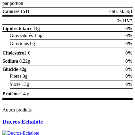
par portion
Calories 1511
Fat Cal. 361
% DV*
Lipides totaux
11g
0%
Gras saturés 1.5g
0%
Gras trans 0g
0%
Cholestérol
0
0%
Sodium
0.22g
0%
Glucide
42g
0%
Fibres 0g
0%
Sucre 13g
0%
Protéine
14 g
Autres produits
Ducros Echalote