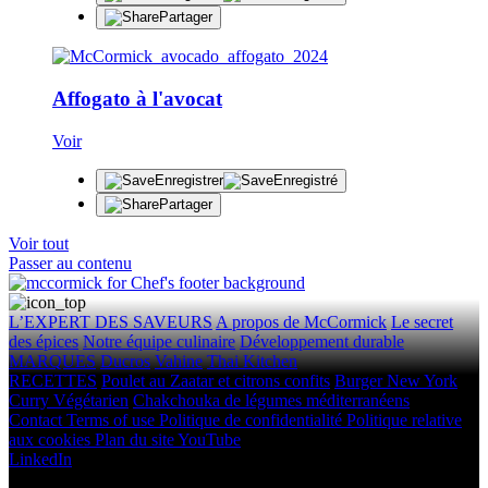
Partager
Affogato à l'avocat
Voir
Enregistrer
Enregistré
Partager
Voir tout
Passer au contenu
L’EXPERT DES SAVEURS
A propos de McCormick
Le secret
des épices
Notre équipe culinaire
Développement durable
MARQUES
Ducros
Vahine
Thai Kitchen
RECETTES
Poulet au Zaatar et citrons confits
Burger New York
Curry Végétarien
Chakchouka de légumes méditerranéens
Contact
Terms of use
Politique de confidentialité
Politique relative
aux cookies
Plan du site
YouTube
LinkedIn