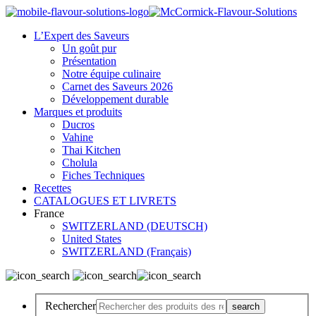
L’Expert des Saveurs
Un goût pur
Présentation
Notre équipe culinaire
Carnet des Saveurs 2026
Développement durable
Marques et produits
Ducros
Vahine
Thai Kitchen
Cholula
Fiches Techniques
Recettes
CATALOGUES ET LIVRETS
France
SWITZERLAND (DEUTSCH)
United States
SWITZERLAND (Français)
Rechercher