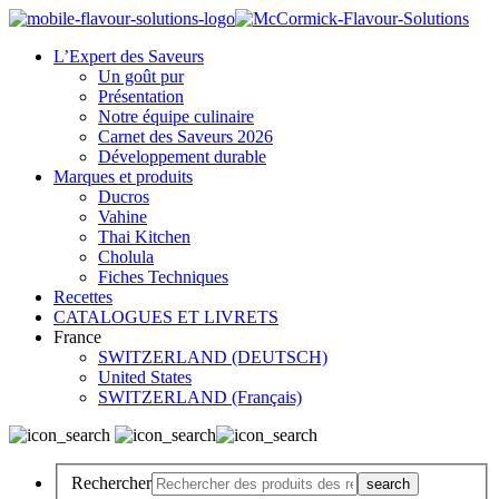
L’Expert des Saveurs
Un goût pur
Présentation
Notre équipe culinaire
Carnet des Saveurs 2026
Développement durable
Marques et produits
Ducros
Vahine
Thai Kitchen
Cholula
Fiches Techniques
Recettes
CATALOGUES ET LIVRETS
France
SWITZERLAND (DEUTSCH)
United States
SWITZERLAND (Français)
Rechercher