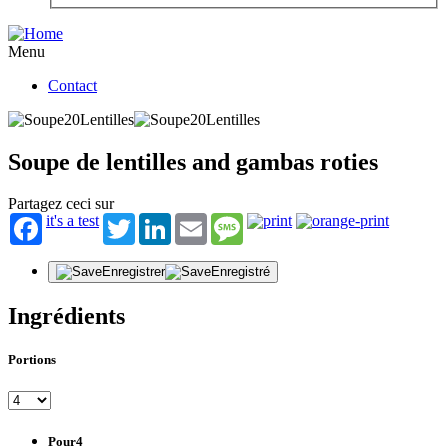
Menu
Contact
Soupe de lentilles and gambas roties
Partagez ceci sur
it's a test
Twitter
LinkedIn
Email
Message
Enregistrer
Enregistré
Ingrédients
Portions
Pour4