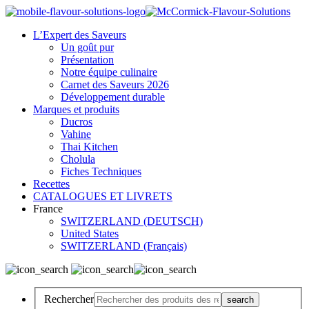
L’Expert des Saveurs
Un goût pur
Présentation
Notre équipe culinaire
Carnet des Saveurs 2026
Développement durable
Marques et produits
Ducros
Vahine
Thai Kitchen
Cholula
Fiches Techniques
Recettes
CATALOGUES ET LIVRETS
France
SWITZERLAND (DEUTSCH)
United States
SWITZERLAND (Français)
Rechercher