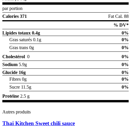
par portion
Calories 371
Fat Cal. 88
% DV*
Lipides totaux
0.4g
0%
Gras saturés 0.1g
0%
Gras trans 0g
0%
Cholestérol
0
0%
Sodium
5.9g
0%
Glucide
16g
0%
Fibres 0g
0%
Sucre 11.5g
0%
Protéine
2.5 g
Autres produits
Thai Kitchen Sweet chili sauce