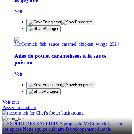
Voir
Enregistrer
Enregistré
Partager
Ailes de poulet caramélisées à la sauce
poisson
Voir
Enregistrer
Enregistré
Partager
Voir tout
Passer au contenu
L’EXPERT DES SAVEURS
A propos de McCormick
Le secret
des épices
Notre équipe culinaire
Développement durable