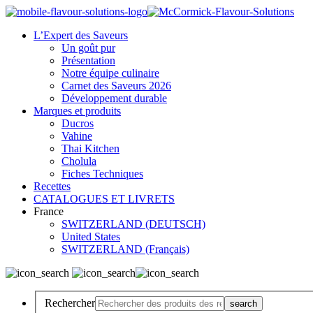
L’Expert des Saveurs
Un goût pur
Présentation
Notre équipe culinaire
Carnet des Saveurs 2026
Développement durable
Marques et produits
Ducros
Vahine
Thai Kitchen
Cholula
Fiches Techniques
Recettes
CATALOGUES ET LIVRETS
France
SWITZERLAND (DEUTSCH)
United States
SWITZERLAND (Français)
Rechercher