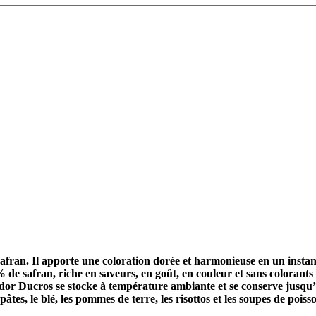
afran. Il apporte une coloration dorée et harmonieuse en un instant 
% de safran, riche en saveurs, en goût, en couleur et sans colorant
or Ducros se stocke à température ambiante et se conserve jusqu’à 3
pâtes, le blé, les pommes de terre, les risottos et les soupes de poi