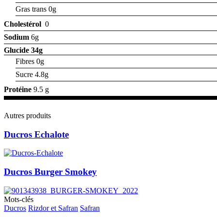
Gras trans 0g
Cholestérol
0
Sodium
6g
Glucide
34g
Fibres 0g
Sucre 4.8g
Protéine
9.5 g
Autres produits
Ducros Echalote
Ducros Burger Smokey
Mots-clés
Ducros
Rizdor et Safran
Safran