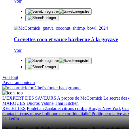
Voir
Enregistrer
Enregistré
Partager
Crevettes coco et sauce barbecue à la goyave
Voir
Enregistrer
Enregistré
Partager
Voir tout
Passer au contenu
L’EXPERT DES SAVEURS
A propos de McCormick
Le secret des 
MARQUES
Ducros
Vahine
Thai Kitchen
RECETTES
Poulet au Zaatar et citrons confits
Burger New York
Cur
Contact
Terms of use
Politique de confidentialité
Politique relative a
LinkedIn
Droits d'auteur © 2026 McCormick & Company, Inc. Tous droits rése