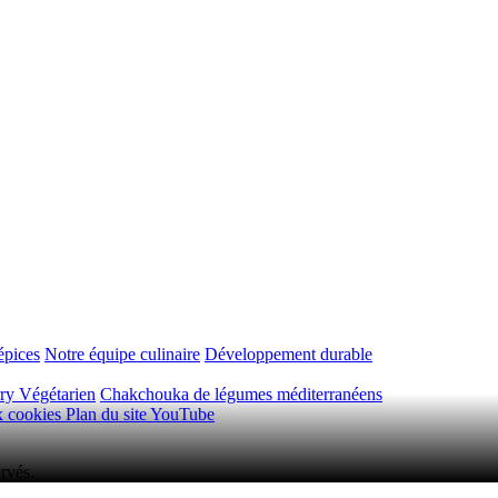
épices
Notre équipe culinaire
Développement durable
ry Végétarien
Chakchouka de légumes méditerranéens
ux cookies
Plan du site
YouTube
rvés.