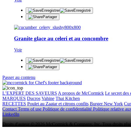
Enregistrer
Enregistré
Partager
Granite glace au celeri et au concombre
Voir
Enregistrer
Enregistré
Partager
Passer au contenu
L’EXPERT DES SAVEURS
A propos de McCormick
Le secret des 
MARQUES
Ducros
Vahine
Thai Kitchen
RECETTES
Poulet au Zaatar et citrons confits
Burger New York
Cur
Contact
Terms of use
Politique de confidentialité
Politique relative a
LinkedIn
Droits d'auteur © 2026 McCormick & Company, Inc. Tous droits rése