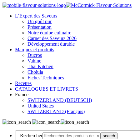
L’Expert des Saveurs
Un goût pur
Présentation
Notre équipe culinaire
Carnet des Saveurs 2026
Développement durable
Marques et produits
Ducros
Vahine
Thai Kitchen
Cholula
Fiches Techniques
Recettes
CATALOGUES ET LIVRETS
France
SWITZERLAND (DEUTSCH)
United States
SWITZERLAND (Français)
Rechercher