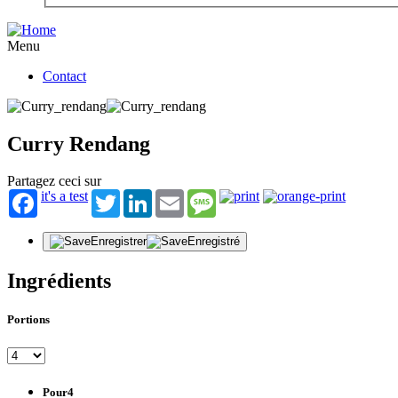
Menu
Contact
Curry Rendang
Partagez ceci sur
it's a test
Twitter
LinkedIn
Email
Message
Enregistrer
Enregistré
Ingrédients
Portions
Pour4