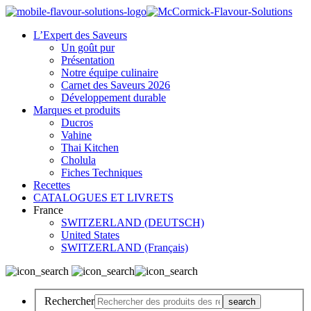
L’Expert des Saveurs
Un goût pur
Présentation
Notre équipe culinaire
Carnet des Saveurs 2026
Développement durable
Marques et produits
Ducros
Vahine
Thai Kitchen
Cholula
Fiches Techniques
Recettes
CATALOGUES ET LIVRETS
France
SWITZERLAND (DEUTSCH)
United States
SWITZERLAND (Français)
Rechercher