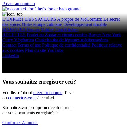
Passer au contenu
L’EXPERT DES SAVEURS
A propos de McCormick
Le secret
des épices
Notre équipe culinaire
Développement durable
MARQUES
Ducros
Vahine
Thai Kitchen
RECETTES
Poulet au Zaatar et citrons confits
Burger New York
Curry Végétarien
Chakchouka de légumes méditerranéens
Contact
Terms of use
Politique de confidentialité
Politique relative
aux cookies
Plan du site
YouTube
LinkedIn
Droits d'auteur © 2026 McCormick & Company, Inc. Tous droits
réservés.
Vous souhaitez enregistrer ceci?
Veuillez d’abord
créer un compte,
first
ou
connectez-vous
à celui-ci.
Souhaitez-vous supprimer ce document
de vos documents enregistrés ?
Confirmer
Annuler
.