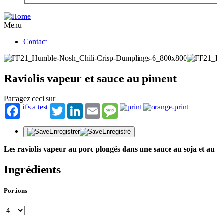
Menu
Contact
Raviolis vapeur et sauce au piment
Partagez ceci sur
it's a test
Twitter
LinkedIn
Email
Message
Enregistrer
Enregistré
Les raviolis vapeur au porc plongés dans une sauce au soja et au
Ingrédients
Portions