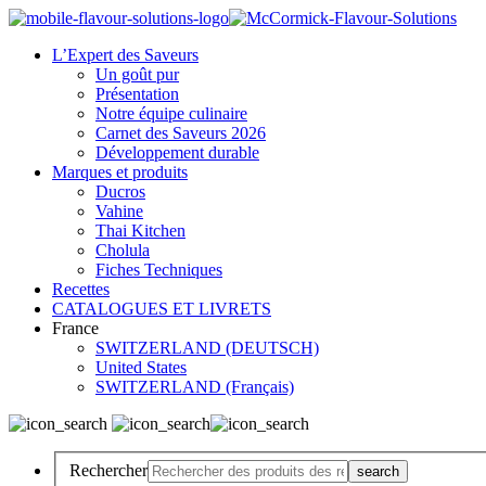
L’Expert des Saveurs
Un goût pur
Présentation
Notre équipe culinaire
Carnet des Saveurs 2026
Développement durable
Marques et produits
Ducros
Vahine
Thai Kitchen
Cholula
Fiches Techniques
Recettes
CATALOGUES ET LIVRETS
France
SWITZERLAND (DEUTSCH)
United States
SWITZERLAND (Français)
Rechercher