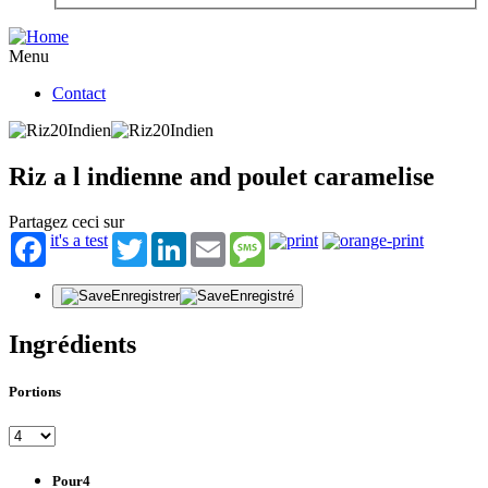
Menu
Contact
Riz a l indienne and poulet caramelise
Partagez ceci sur
it's a test
Twitter
LinkedIn
Email
Message
Enregistrer
Enregistré
Ingrédients
Portions
Pour4