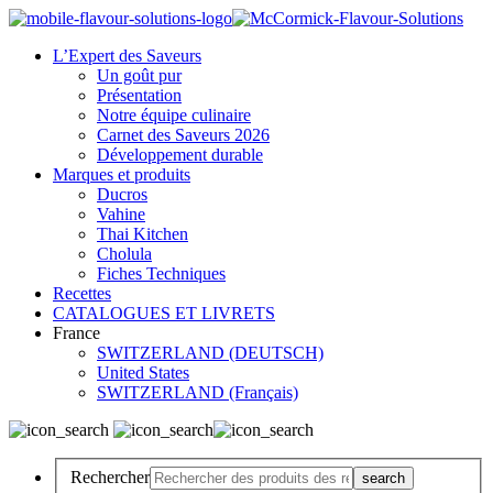
L’Expert des Saveurs
Un goût pur
Présentation
Notre équipe culinaire
Carnet des Saveurs 2026
Développement durable
Marques et produits
Ducros
Vahine
Thai Kitchen
Cholula
Fiches Techniques
Recettes
CATALOGUES ET LIVRETS
France
SWITZERLAND (DEUTSCH)
United States
SWITZERLAND (Français)
Rechercher