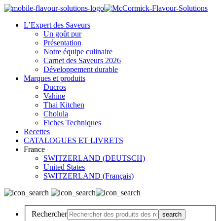
L’Expert des Saveurs
Un goût pur
Présentation
Notre équipe culinaire
Carnet des Saveurs 2026
Développement durable
Marques et produits
Ducros
Vahine
Thai Kitchen
Cholula
Fiches Techniques
Recettes
CATALOGUES ET LIVRETS
France
SWITZERLAND (DEUTSCH)
United States
SWITZERLAND (Français)
Rechercher