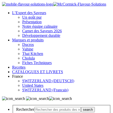
L’Expert des Saveurs
Un goût pur
Présentation
Notre équipe culinaire
Carnet des Saveurs 2026
Développement durable
Marques et produits
Ducros
Vahine
Thai Kitchen
Cholula
Fiches Techniques
Recettes
CATALOGUES ET LIVRETS
France
SWITZERLAND (DEUTSCH)
United States
SWITZERLAND (Français)
Rechercher