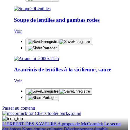
Soupe de lentilles and gambas roties
Voir
Enregistrer
Enregistré
Partager
Arancinis de lentilles à la sicilienne, sauce
Voir
Enregistrer
Enregistré
Partager
Passer au contenu
L’EXPERT DES SAVEURS
A propos de McCormick
Le secret
des épices
Notre équipe culinaire
Développement durable