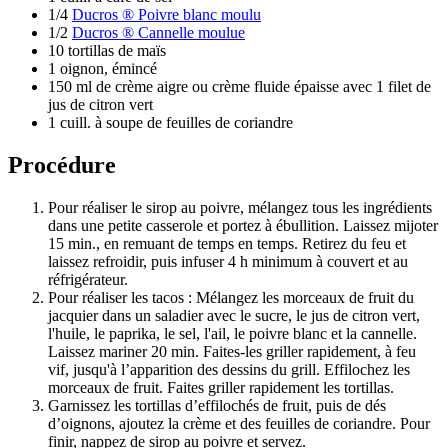
1/4
Ducros ® Poivre blanc moulu
1/2
Ducros ® Cannelle moulue
10 tortillas de maïs
1 oignon, émincé
150 ml de crème aigre ou crème fluide épaisse avec 1 filet de
jus de citron vert
1 cuill. à soupe de feuilles de coriandre
Procédure
Pour réaliser le sirop au poivre, mélangez tous les ingrédients
dans une petite casserole et portez à ébullition. Laissez mijoter
15 min., en remuant de temps en temps. Retirez du feu et
laissez refroidir, puis infuser 4 h minimum à couvert et au
réfrigérateur.
Pour réaliser les tacos : Mélangez les morceaux de fruit du
jacquier dans un saladier avec le sucre, le jus de citron vert,
l'huile, le paprika, le sel, l'ail, le poivre blanc et la cannelle.
Laissez mariner 20 min. Faites-les griller rapidement, à feu
vif, jusqu'à l’apparition des dessins du grill. Effilochez les
morceaux de fruit. Faites griller rapidement les tortillas.
Garnissez les tortillas d’effilochés de fruit, puis de dés
d’oignons, ajoutez la crème et des feuilles de coriandre. Pour
finir, nappez de sirop au poivre et servez.