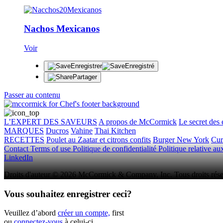
Nachos Mexicanos
Voir
Enregistrer
Enregistré
Partager
Passer au contenu
L’EXPERT DES SAVEURS
A propos de McCormick
Le secret des 
MARQUES
Ducros
Vahine
Thai Kitchen
RECETTES
Poulet au Zaatar et citrons confits
Burger New York
Cur
Contact
Terms of use
Politique de confidentialité
Politique relative a
LinkedIn
Droits d'auteur © 2026 McCormick & Company, Inc. Tous droits rése
Vous souhaitez enregistrer ceci?
Veuillez d’abord
créer un compte,
first
ou
connectez-vous
à celui-ci.