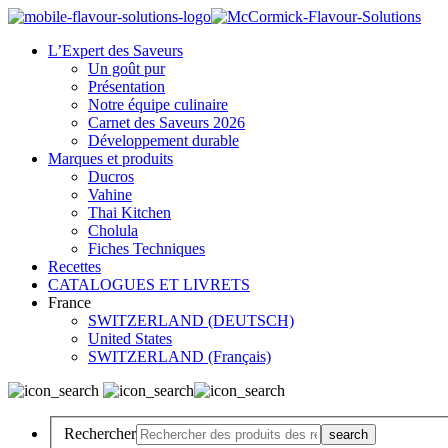
L’Expert des Saveurs
Un goût pur
Présentation
Notre équipe culinaire
Carnet des Saveurs 2026
Développement durable
Marques et produits
Ducros
Vahine
Thai Kitchen
Cholula
Fiches Techniques
Recettes
CATALOGUES ET LIVRETS
France
SWITZERLAND (DEUTSCH)
United States
SWITZERLAND (Français)
Rechercher