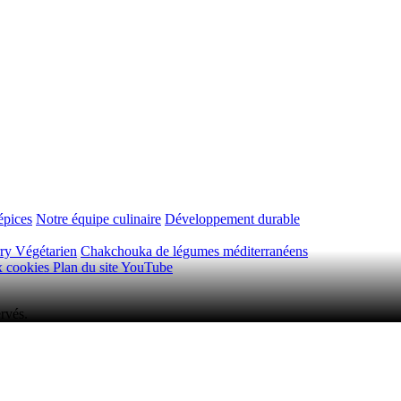
épices
Notre équipe culinaire
Développement durable
ry Végétarien
Chakchouka de légumes méditerranéens
ux cookies
Plan du site
YouTube
rvés.