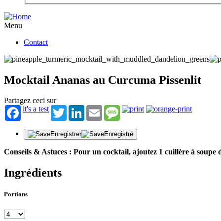
Menu
Contact
Mocktail Ananas au Curcuma Pissenlit
Partagez ceci sur
it's a test
Twitter
LinkedIn
Email
Message
Enregistrer
Enregistré
Conseils & Astuces : Pour un cocktail, ajoutez 1 cuillère à soup
Ingrédients
Portions