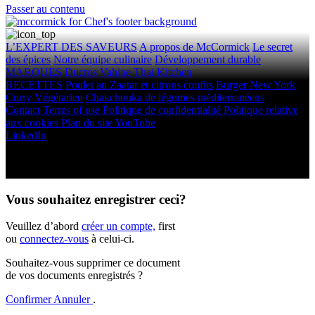
Passer au contenu
L’EXPERT DES SAVEURS
A propos de McCormick
Le secret
des épices
Notre équipe culinaire
Développement durable
MARQUES
Ducros
Vahine
Thai Kitchen
RECETTES
Poulet au Zaatar et citrons confits
Burger New York
Curry Végétarien
Chakchouka de légumes méditerranéens
Contact
Terms of use
Politique de confidentialité
Politique relative
aux cookies
Plan du site
YouTube
LinkedIn
Droits d'auteur © 2026 McCormick & Company, Inc. Tous droits
réservés.
Vous souhaitez enregistrer ceci?
Veuillez d’abord
créer un compte,
first
ou
connectez-vous
à celui-ci.
Souhaitez-vous supprimer ce document
de vos documents enregistrés ?
Confirmer
Annuler
.