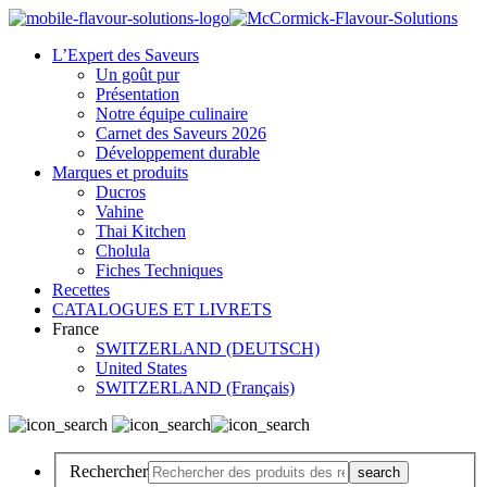
L’Expert des Saveurs
Un goût pur
Présentation
Notre équipe culinaire
Carnet des Saveurs 2026
Développement durable
Marques et produits
Ducros
Vahine
Thai Kitchen
Cholula
Fiches Techniques
Recettes
CATALOGUES ET LIVRETS
France
SWITZERLAND (DEUTSCH)
United States
SWITZERLAND (Français)
Rechercher