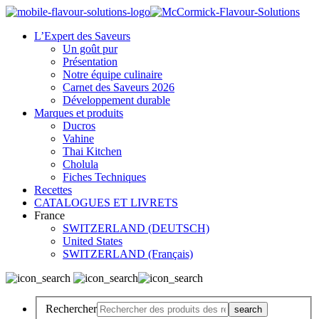
L’Expert des Saveurs
Un goût pur
Présentation
Notre équipe culinaire
Carnet des Saveurs 2026
Développement durable
Marques et produits
Ducros
Vahine
Thai Kitchen
Cholula
Fiches Techniques
Recettes
CATALOGUES ET LIVRETS
France
SWITZERLAND (DEUTSCH)
United States
SWITZERLAND (Français)
Rechercher