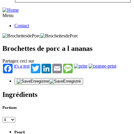
Menu
Contact
Brochettes de porc a l ananas
Partagez ceci sur
it's a test
Twitter
LinkedIn
Email
Message
Enregistrer
Enregistré
Ingrédients
Portions
Pour4