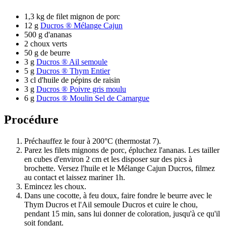
1,3 kg de filet mignon de porc
12 g
Ducros ® Mélange Cajun
500 g d'ananas
2 choux verts
50 g de beurre
3 g
Ducros ® Ail semoule
5 g
Ducros ® Thym Entier
3 cl d'huile de pépins de raisin
3 g
Ducros ® Poivre gris moulu
6 g
Ducros ® Moulin Sel de Camargue
Procédure
Préchauffez le four à 200°C (thermostat 7).
Parez les filets mignons de porc, épluchez l'ananas. Les tailler
en cubes d'environ 2 cm et les disposer sur des pics à
brochette. Versez l'huile et le Mélange Cajun Ducros, filmez
au contact et laissez mariner 1h.
Emincez les choux.
Dans une cocotte, à feu doux, faire fondre le beurre avec le
Thym Ducros et l'Ail semoule Ducros et cuire le chou,
pendant 15 min, sans lui donner de coloration, jusqu'à ce qu'il
soit fondant.